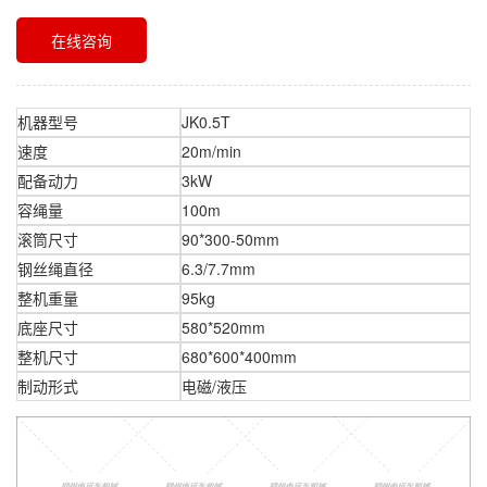
在线咨询
机器型号
JK0.5T
速度
20m/min
配备动力
3kW
容绳量
100m
滚筒尺寸
90*300-50mm
钢丝绳直径
6.3/7.7mm
整机重量
95kg
底座尺寸
580*520mm
整机尺寸
680*600*400mm
制动形式
电磁/液压