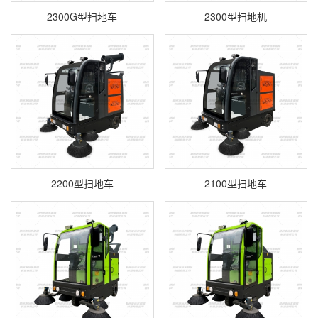
2300G型扫地车
2300型扫地机
2200型扫地车
2100型扫地车