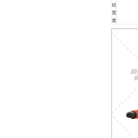
纹
宽
度