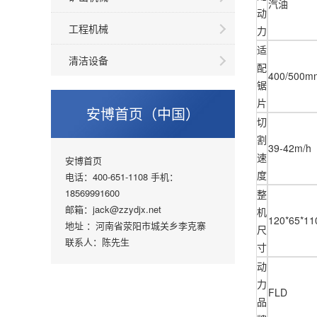
汽油
动
工程机械
力
适
清洁设备
配
400/500m
锯
片
安博首页（中国）
切
割
39-42m/h
速
安博首页
度
电话：400-651-1108 手机：
18569991600
整
邮箱：jack@zzydjx.net
机
120*65*1
地址 ：河南省荥阳市城关乡李克寨
尺
联系人：陈先生
寸
动
力
FLD
品