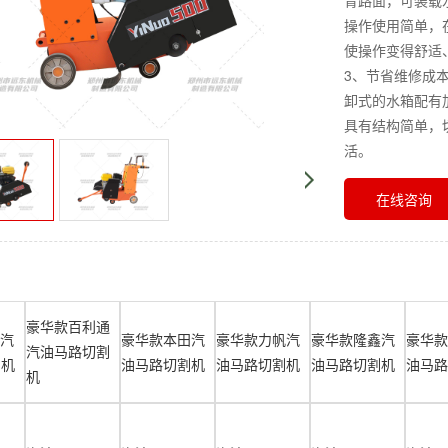
青路面，可装载
操作使用简单，
使操作变得舒适
3、节省维修成
卸式的水箱配有
具有结构简单，
活。
在线咨询
豪华款百利通
D汽
豪华款本田汽
豪华款力帆汽
豪华款隆鑫汽
豪华款
汽油马路切割
割机
油马路切割机
油马路切割机
油马路切割机
油马路
机