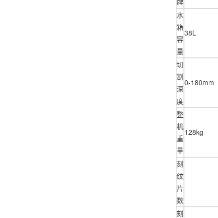
牌
水
箱
38L
容
量
切
割
0-180mm
深
度
整
机
128kg
重
量
刻
纹
片
数
刻