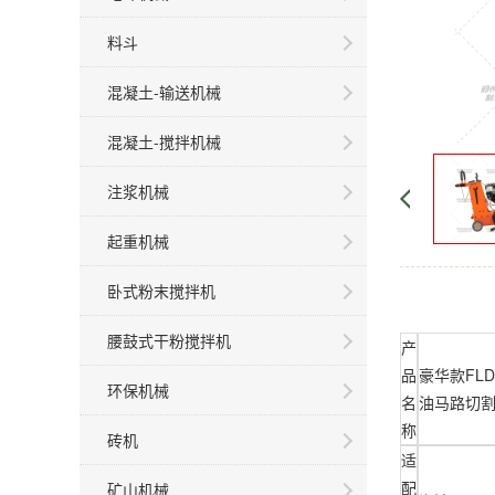
料斗
混凝土-输送机械
混凝土-搅拌机械
注浆机械
起重机械
卧式粉末搅拌机
腰鼓式干粉搅拌机
产
品
豪华款FL
环保机械
名
油马路切
称
砖机
适
配
矿山机械