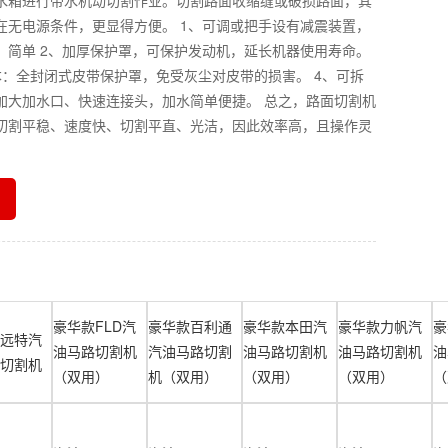
水箱进行带水机动切割作业。切割路面收缩缝或破损路面，其
在无电源条件，更显得方便。 1、可调或把手设有减震装置，
、简单 2、加厚保护罩，可保护发动机，延长机器使用寿命。
本：全封闭式皮带保护罩，免受灰尘对皮带的损害。 4、可拆
加大加水口、快速连接头，加水简单便捷。 总之，路面切割机
切割平稳、速度快、切割平直、光洁，因此效率高，且操作灵
豪华款FLD汽
豪华款百利通
豪华款本田汽
豪华款力帆汽
豪
远特汽
油马路切割机
汽油马路切割
油马路切割机
油马路切割机
油
切割机
（双用）
机（双用）
（双用）
（双用）
（