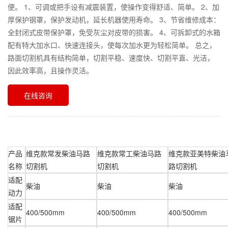
便。 1、可调或把手设有减震装置，使操作变得舒适、简单。 2、加
厚保护钢罩，保护发动机，延长机器使用寿命。 3、节省维修成本：
全封闭式皮带保护罩，免受灰尘对皮带的损害。 4、可拆卸式的水箱
配有特大加水口、快速连接头，使每次加水更为轻松简单。 总之，
路面切割机具有结构简单，切割平稳、速度快、切割平直、光洁，
因此效率高，且操作灵活。
在线咨询
产品
维克款常发柴油马路
维克款常工柴油马路
维克款亚美特柴油
名称
切割机
切割机
路切割机
适配
柴油
柴油
柴油
动力
适配
400/500mm
400/500mm
400/500mm
锯片