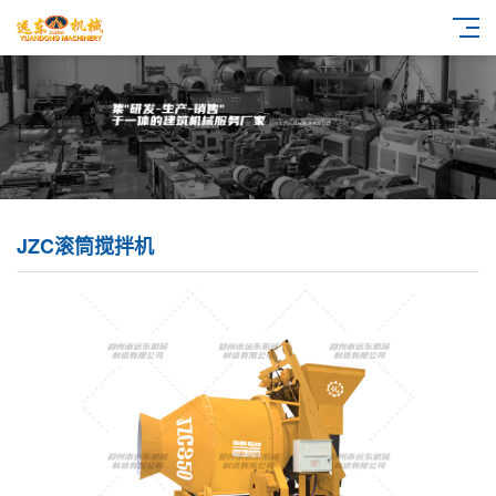
JZC滚筒搅拌机