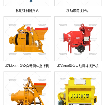
移动强制搅拌站
移动滚筒搅拌站
JZM2000型全自动爬斗搅拌机
JZC500型全自动爬斗搅拌机