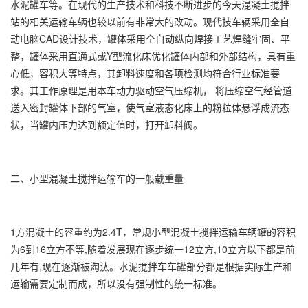
水泥罐车等。在现代的生产技术和科技不断进步的今天混凝土搅拌
站的相关运输车辆也较以前有非常大的改动。现代技车辆采用全自
动电脑CAD设计技术，罐体采用全自动纵向焊接工艺焊缝牢固、平
整，罐体采用直通式或Y型流化床优化罐体内部和外部结构，具有重
心低，容积大等特点，其卸料速度和各项检测均符合行业标准要
求。其工作原理是用本车动力驱动空气压缩机， 将压缩空气经管道
送入密封罐体下部的气室，使气室液态化床上的粉粒体悬浮成流态
状，当罐内压力达到额定值时，打开卸料阀。
二、小型混凝土搅拌运输车的一般载重量
1方混凝土的容重约为2.4T，常规小型混凝土搅拌运输车辆罐的容积
为6到16立方不等,随着发展现在逐步统一12立方,10立方以下都是前
几年有,现在逐渐被淘汰。水泥搅拌车车罐部分都是根据实际生产和
运输需要定制而成，所以没有强制性的统一标准。